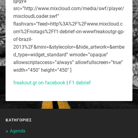
[gigya
src=”http://www.mixcloud.com/media/swf/player/
mixcloudLoader.swf”
flashvars=”feed=http%3A%2F%2Fwww.mixcloud.c
om%2Fnotags%2Ff1-debrief-on-wwwfreakoutgr-gp-
of-brazil-
2013%2F&mini=&stylecolor=&hide_artwork=&embe
d_type=widget_standard” wmode=”opaque”
allowscriptaccess=”always” allowfullscreen=”true”
width=”450″ height=”450″ ]
freakout.gr on facebook
|
F1 debrief
KΑΤΗΓΟΡΊΕΣ
Agenda