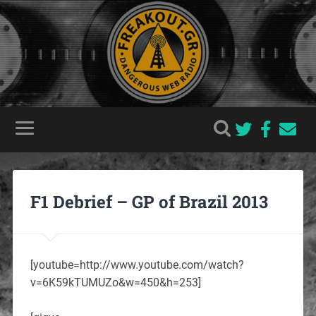
F1 Debrief – GP of Brazil 2013
[youtube=http://www.youtube.com/watch?
v=6K59kTUMUZo&w=450&h=253]