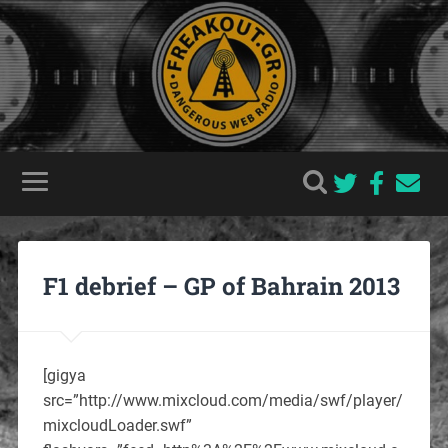
F1 debrief – GP of Bahrain 2013
[gigya
src=”http://www.mixcloud.com/media/swf/player/
mixcloudLoader.swf”