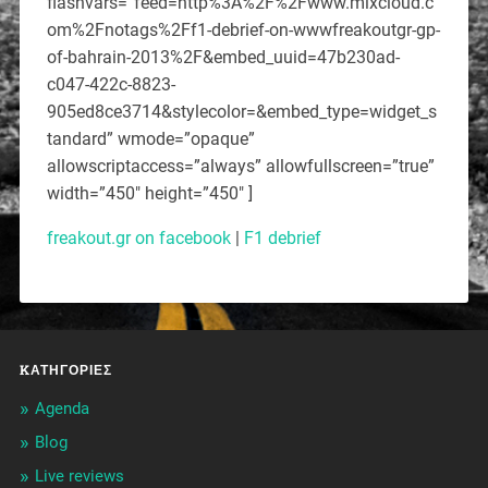
flashvars=”feed=http%3A%2F%2Fwww.mixcloud.c
om%2Fnotags%2Ff1-debrief-on-wwwfreakoutgr-gp-
of-bahrain-2013%2F&embed_uuid=47b230ad-
c047-422c-8823-
905ed8ce3714&stylecolor=&embed_type=widget_s
tandard” wmode=”opaque”
allowscriptaccess=”always” allowfullscreen=”true”
width=”450″ height=”450″ ]
freakout.gr on facebook
|
F1 debrief
KΑΤΗΓΟΡΊΕΣ
Agenda
Blog
Live reviews