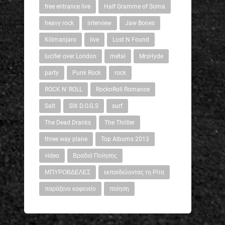
free entrance live
Half Gramme of Soma
heavy rock
interview
Jaw Bones
Kilimanjaro
live
Lost N Found
lucifer over London
metal
MrsHyde
party
Punk Rock
rock
ROCK N' ROLL
RocknRoll Romance
Salt
SIX D.O.G.S
surf
The Dead Dranks
The Thriller
three way plane
Top Albums 2013
video
Βραδιά Ποίησης
ΜΠΥΡΟΒΔΕΛΕΣ
εκπαιδεύοντας τη Ρίτα
παράξενο καφενείο
ποίηση