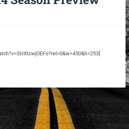
watch?v=SHXtcwjOEFo?rel=0&w=450&h=253]