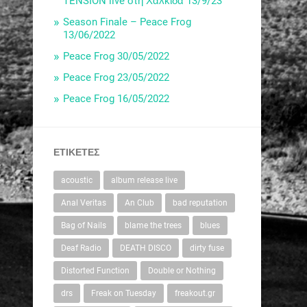
TENSION live στη Χαλκίδα 13/9/23
Season Finale – Peace Frog
13/06/2022
Peace Frog 30/05/2022
Peace Frog 23/05/2022
Peace Frog 16/05/2022
ΕΤΙΚΈΤΕΣ
acoustic
album release live
Anal Veritas
An Club
bad reputation
Bag of Nails
blame the trees
blues
Deaf Radio
DEATH DISCO
dirty fuse
Distorted Function
Double or Nothing
drs
Freak on Tuesday
freakout.gr