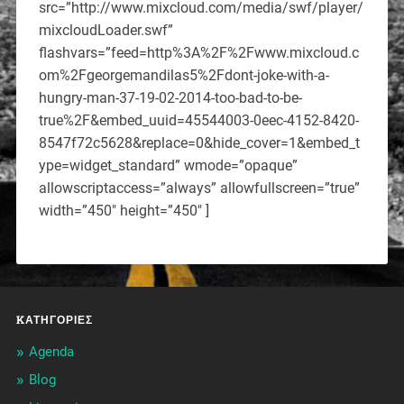
src=”http://www.mixcloud.com/media/swf/player/
mixcloudLoader.swf”
flashvars=”feed=http%3A%2F%2Fwww.mixcloud.c
om%2Fgeorgemandilas5%2Fdont-joke-with-a-
hungry-man-37-19-02-2014-too-bad-to-be-
true%2F&embed_uuid=45544003-0eec-4152-8420-
8547f72c5628&replace=0&hide_cover=1&embed_t
ype=widget_standard” wmode=”opaque”
allowscriptaccess=”always” allowfullscreen=”true”
width=”450″ height=”450″ ]
KΑΤΗΓΟΡΊΕΣ
Agenda
Blog