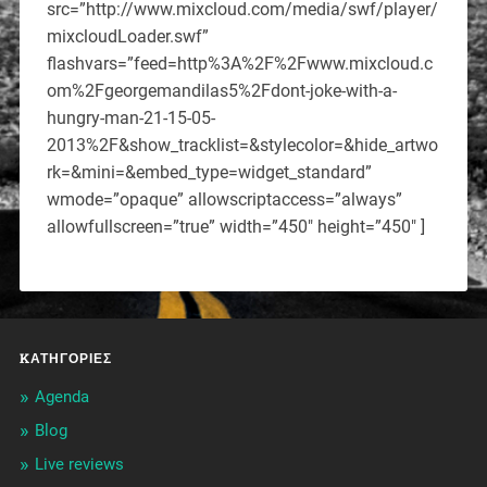
src=”http://www.mixcloud.com/media/swf/player/
mixcloudLoader.swf”
flashvars=”feed=http%3A%2F%2Fwww.mixcloud.c
om%2Fgeorgemandilas5%2Fdont-joke-with-a-
hungry-man-21-15-05-
2013%2F&show_tracklist=&stylecolor=&hide_artwo
rk=&mini=&embed_type=widget_standard”
wmode=”opaque” allowscriptaccess=”always”
allowfullscreen=”true” width=”450″ height=”450″ ]
KΑΤΗΓΟΡΊΕΣ
Agenda
Blog
Live reviews