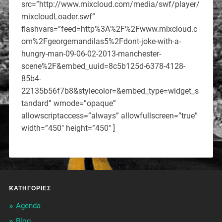
src=”http://www.mixcloud.com/media/swf/player/
mixcloudLoader.swf”
flashvars=”feed=http%3A%2F%2Fwww.mixcloud.c
om%2Fgeorgemandilas5%2Fdont-joke-with-a-
hungry-man-09-06-02-2013-manchester-
scene%2F&embed_uuid=8c5b125d-6378-4128-
85b4-
22135b56f7b8&stylecolor=&embed_type=widget_s
tandard” wmode=”opaque”
allowscriptaccess=”always” allowfullscreen=”true”
width=”450″ height=”450″ ]
KΑΤΗΓΟΡΊΕΣ
Agenda
Blog