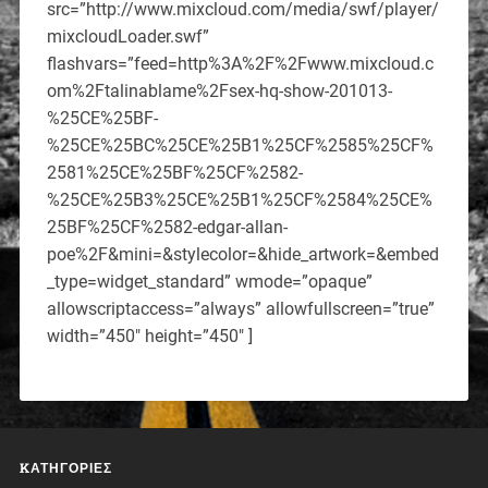
src=”http://www.mixcloud.com/media/swf/player/
mixcloudLoader.swf”
flashvars=”feed=http%3A%2F%2Fwww.mixcloud.c
om%2Ftalinablame%2Fsex-hq-show-201013-
%25CE%25BF-
%25CE%25BC%25CE%25B1%25CF%2585%25CF%
2581%25CE%25BF%25CF%2582-
%25CE%25B3%25CE%25B1%25CF%2584%25CE%
25BF%25CF%2582-edgar-allan-
poe%2F&mini=&stylecolor=&hide_artwork=&embed
_type=widget_standard” wmode=”opaque”
allowscriptaccess=”always” allowfullscreen=”true”
width=”450″ height=”450″ ]
KΑΤΗΓΟΡΊΕΣ