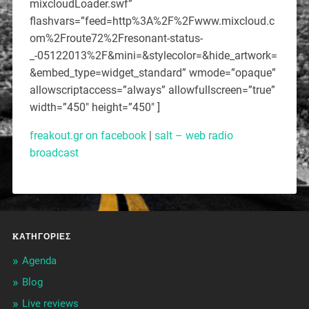
mixcloudLoader.swf”
flashvars=”feed=http%3A%2F%2Fwww.mixcloud.c
om%2Froute72%2Fresonant-status-
_-05122013%2F&mini=&stylecolor=&hide_artwork=
&embed_type=widget_standard” wmode=”opaque”
allowscriptaccess=”always” allowfullscreen=”true”
width=”450″ height=”450″ ]
freakout.gr on facebook
|
salt – web radio
broadcast
KΑΤΗΓΟΡΊΕΣ
Agenda
Blog
Live reviews