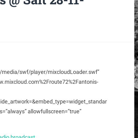
m/media/swf/player/mixcloudLoader.swf”
w.mixcloud.com%2Froute72%2Fantonis-
hide_artwork=&embed_type=widget_standar
=”always” allowfullscreen=”true”
radio broadcast