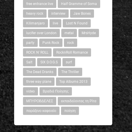
free entrance live
Half Gramme of Soma
heavy rock
interview
Jaw Bones
Kilimanjaro
live
Lost N Found
lucifer over London
metal
MrsHyde
party
Punk Rock
rock
ROCK N' ROLL
RocknRoll Romance
Salt
SIX D.O.G.S
surf
The Dead Dranks
The Thriller
three way plane
Top Albums 2013
video
Βραδιά Ποίησης
ΜΠΥΡΟΒΔΕΛΕΣ
εκπαιδεύοντας τη Ρίτα
παράξενο καφενείο
ποίηση