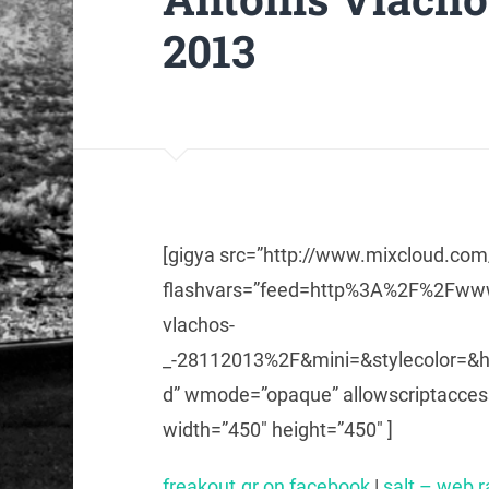
2013
[gigya src=”http://www.mixcloud.co
flashvars=”feed=http%3A%2F%2Fww
vlachos-
_-28112013%2F&mini=&stylecolor=&
d” wmode=”opaque” allowscriptaccess
width=”450″ height=”450″ ]
freakout.gr on facebook
|
salt – web 