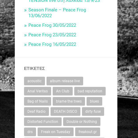
TENSION live στη Χαλκίδα 13/9/23
Season Finale – Peace Frog
13/06/2022
Peace Frog 30/05/2022
Peace Frog 23/05/2022
Peace Frog 16/05/2022
ΕΤΙΚΈΤΕΣ
acoustic
album release live
Anal Veritas
An Club
bad reputation
Bag of Nails
blame the trees
blues
Deaf Radio
DEATH DISCO
dirty fuse
Distorted Function
Double or Nothing
drs
Freak on Tuesday
freakout.gr