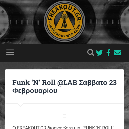
Funk ‘N’ Roll @LAB Σάββατο 23
Φεβρουαρίου
Ο FREAKOUT.GR διοργανώνει μια ‘FUNK ‘N’ ROLL’