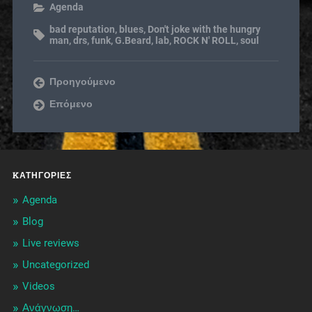
Agenda
bad reputation
,
blues
,
Don't joke with the hungry
man
,
drs
,
funk
,
G.Beard
,
lab
,
ROCK N' ROLL
,
soul
Προηγούμενο
Επόμενο
KΑΤΗΓΟΡΊΕΣ
Agenda
Blog
Live reviews
Uncategorized
Videos
Ανάγνωση…