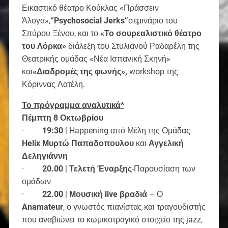
Εικαστικό θέατρο Κούκλας «Πράσσειν
Άλογα»,
“Psychosocial
Jerks
”
σεμινάριο του
Σπύρου Ξένου, και το
«Το σουρεαλιστικό θέατρο
του Λόρκα»
διάλεξη του Στυλιανού Ραδαρέλη της
Θεατρικής ομάδας «Νέα Ισπανική Σκηνή»
και
«Διαδρομές της φωνής»,
workshop της
Κόριννας Λατέλη.
Το πρόγραμμα αναλυτικά
*
Πέμπτη 8 Οκτωβρίου
·
19:30
| Happening από Μέλη της Ομάδας
Helix
Μυρτώ Παπαδοπουλου
και
Αγγελική
Δεληγιάννη
·
20.00
|
Τελετή Έναρξης
-Παρουσίαση των
ομάδων
·
22.00
|
Μουσική
live
βραδιά
– Ο
Anamateur
, ο γνωστός πιανίστας και τραγουδιστής
που αναβιώνει το κωμικοτραγικό στοιχείο της jazz,