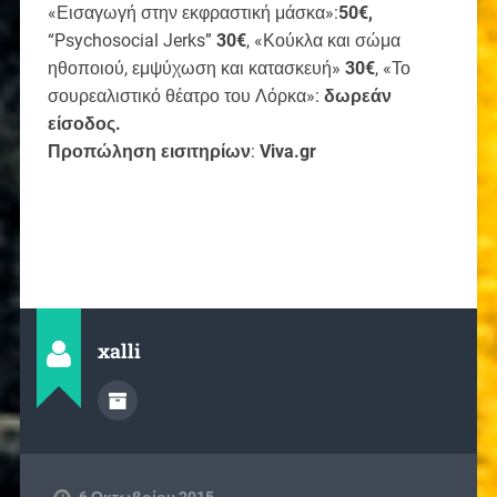
«Εισαγωγή στην εκφραστική μάσκα»:
50€,
“Psychosocial Jerks”
30€
, «Κούκλα και σώμα
ηθοποιού, εμψύχωση και κατασκευή»
30€
, «Το
σουρεαλιστικό θέατρο του Λόρκα»:
δωρεάν
είσοδος.
Προπώληση εισιτηρίων
:
Viva
.
gr
xalli
6 Οκτωβρίου 2015