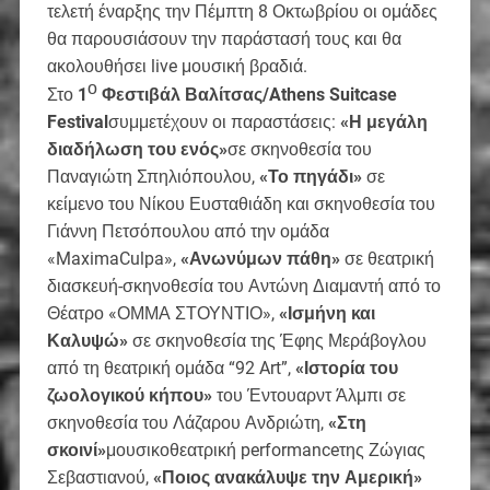
τελετή έναρξης την Πέμπτη 8 Οκτωβρίου οι ομάδες
θα παρουσιάσουν την παράστασή τους και θα
ακολουθήσει live μουσική βραδιά.
ο
Στο
1
Φεστιβάλ Βαλίτσας/
Athens
Suitcase
Festival
συμμετέχουν οι παραστάσεις:
«Η μεγάλη
διαδήλωση του ενός»
σε σκηνοθεσία του
Παναγιώτη Σπηλιόπουλου,
«Το πηγάδι»
σε
κείμενο του Νίκου Ευσταθιάδη και σκηνοθεσία του
Γιάννη Πετσόπουλου από την ομάδα
«MaximaCulpa»,
«Ανωνύμων πάθη»
σε θεατρική
διασκευή-σκηνοθεσία του Αντώνη Διαμαντή από το
Θέατρο «ΟΜΜΑ ΣΤΟΥΝΤΙΟ»,
«Ισμήνη και
Καλυψώ»
σε σκηνοθεσία της Έφης Μεράβογλου
από τη θεατρική ομάδα “92 Art”,
«Ιστορία του
ζωολογικού κήπου»
του Έντουαρντ Άλμπι σε
σκηνοθεσία του Λάζαρου Ανδριώτη,
«Στη
σκοινί»
μουσικοθεατρική performanceτης Ζώγιας
Σεβαστιανού,
«Ποιος ανακάλυψε την Αμερική»