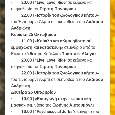
·
20.00 | “
Live
,
Love
,
Ride
”
σε κείμενο και
σκηνοθεσία του
Στρατή Πανούριου
·
22.00 | «Ιστορία του ζωολογικού κήπου»
του Έντουαρντ Άλμπι σε σκηνοθεσία του
Λάζαρου
Ανδριώτη
Κυριακή 25 Οκτωβρίου
·
11.00 | «Κούκλα και σώμα ηθοποιού,
εμψύχωση και κατασκευή»
σεμινάριο από το
Εικαστικό θέατρο Κούκλας
«Πράσσειν Άλογα»
·
20.00 | “
Live
,
Love
,
Ride
”
σε κείμενο και
σκηνοθεσία του
Στρατή Πανούριου
·
22.00 | «Ιστορία του ζωολογικού κήπου»
του Έντουαρντ Άλμπι σε σκηνοθεσία του
Λάζαρου
Ανδριώτη
Δευτέρα 26 Οκτωβρίου
·
10.00 | «Εισαγωγή στην εκφραστική
μάσκα»
σεμινάριο της
Ειρήνης Αμπουμόγλι
·
18.00 | “Psychosocial
Jerks
”
σεμινάριο του