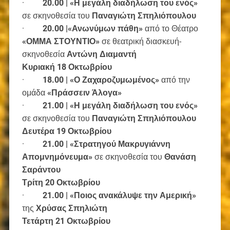
·
20.00 | «Η μεγάλη διαδήλωση του ενός»
σε σκηνοθεσία του
Παναγιώτη Σπηλιόπουλου
·
20.00 |«Ανωνύμων πάθη»
από το Θέατρο
«ΟΜΜΑ ΣΤΟΥΝΤΙΟ»
σε θεατρική διασκευή-
σκηνοθεσία
Αντώνη Διαμαντή
Κυριακή 18 Οκτωβρίου
·
18.00 | «Ο Ζαχαροζυμωμένος»
από την
ομάδα
«Πράσσειν Άλογα»
·
21.00 | «Η μεγάλη διαδήλωση του ενός»
σε σκηνοθεσία του
Παναγιώτη Σπηλιόπουλου
Δευτέρα 19 Οκτωβρίου
·
21.00 | «Στρατηγού Μακρυγιάννη
Απομνημόνευμα»
σε σκηνοθεσία του
Θανάση
Σαράντου
Τρίτη 20 Οκτωβρίου
·
21.00 | «Ποιος ανακάλυψε την Αμερική»
της
Χρύσας Σπηλιώτη
Τετάρτη 21 Οκτωβρίου