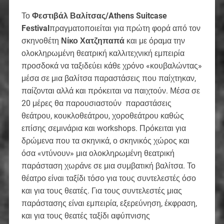
Το
Φεστιβάλ Βαλίτσας/
Athens
Suitcase
Festival
πραγματοποιείται για πρώτη φορά από τον
σκηνοθέτη
Νίκο Χατζηπαπά
και με όραμα την
ολοκληρωμένη θεατρική καλλιτεχνική εμπειρία
προσδοκά να ταξιδεύει κάθε χρόνο «κουβαλώντας»
μέσα σε μια βαλίτσα παραστάσεις που παίχτηκαν,
παίζονται αλλά και πρόκειται να παιχτούν. Μέσα σε
20 μέρες θα παρουσιαστούν παραστάσεις
θεάτρου, κουκλοθεάτρου, χοροθεάτρου καθώς
επίσης σεμινάρια και workshops. Πρόκειται για
δρώμενα που τα σκηνικά, ο σκηνικός χώρος και
όσα «ντύνουν» μια ολοκληρωμένη θεατρική
παράσταση χωράνε σε μια συμβατική βαλίτσα. Το
θέατρο είναι ταξίδι τόσο για τους συντελεστές όσο
και για τους θεατές. Για τους συντελεστές μιας
παράστασης είναι εμπειρία, εξερεύνηση, έκφραση,
και για τους θεατές ταξίδι αφύπνισης