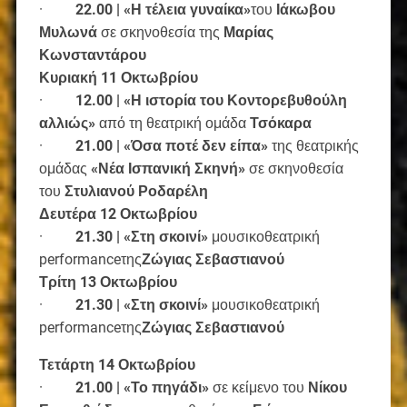
·
22.00 | «Η τέλεια γυναίκα»
του
Ιάκωβου
Μυλωνά
σε σκηνοθεσία της
Μαρίας
Κωνσταντάρου
Κυριακή 11 Οκτωβρίου
·
12.00 | «Η ιστορία του Κοντορεβυθούλη
αλλιώς»
από τη θεατρική ομάδα
Τσόκαρα
·
21.00 | «Όσα ποτέ δεν είπα»
της θεατρικής
ομάδας
«Νέα Ισπανική Σκηνή»
σε σκηνοθεσία
του
Στυλιανού Ροδαρέλη
Δευτέρα 12 Οκτωβρίου
·
21.30 | «Στη σκοινί»
μουσικοθεατρική
performanceτης
Ζώγιας Σεβαστιανού
Τρίτη 13 Οκτωβρίου
·
21.30 | «Στη σκοινί»
μουσικοθεατρική
performanceτης
Ζώγιας Σεβαστιανού
Τετάρτη 14 Οκτωβρίου
·
21.00 | «Το πηγάδι»
σε κείμενο του
Νίκου