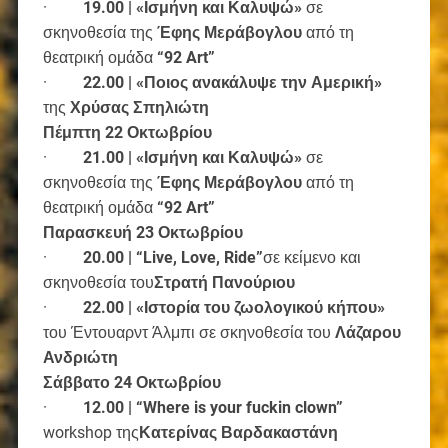
·
19.00 | «Ισμήνη και Καλυψώ»
σε
σκηνοθεσία της
Έφης Μεράβογλου
από τη
θεατρική ομάδα
“92
Art
”
·
22.00 | «Ποιος ανακάλυψε την Αμερική»
της
Χρύσας Σπηλιώτη
Πέμπτη 22 Οκτωβρίου
·
21.00 | «Ισμήνη και Καλυψώ»
σε
σκηνοθεσία της
Έφης Μεράβογλου
από τη
θεατρική ομάδα
“92
Art
”
Παρασκευή 23 Οκτωβρίου
·
20.00 | “
Live
,
Love
,
Ride
”
σε κείμενο και
σκηνοθεσία του
Στρατή Πανούριου
·
22.00 | «Ιστορία του ζωολογικού κήπου»
του Έντουαρντ Άλμπι σε σκηνοθεσία του
Λάζαρου
Ανδριώτη
Σάββατο 24 Οκτωβρίου
·
12.00 | “Where is your fuckin clown”
workshop της
Κατερίνας
Βαρδακαστάνη