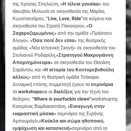
της Χρύσας Σπηλιώτη,
«Η τέλεια γυναίκα»
του
Ιάκωβου Μυλωνά σε σκηνοθεσία της Μαρίας
Κωνσταντάρου,
“
Live
,
Love
,
Ride
”
σε κείμενο και
σκηνοθεσία του Στρατή Πανούριου,
«Ο
Ζαχαροζυμωμένος»
από την ομάδα «Πράσσειν
Άλογα»,
«Όσα ποτέ δεν είπα»
της θεατρικής
ομάδας «Νέα Ισπανική Σκηνή» σε σκηνοθεσία του
Στυλιανού Ροδαρέλη,
«Στρατηγού Μακρυγιάννη
Απομνημόνευμα»
σε σκηνοθεσία του Θανάση
Σαράντου, και
«Η ιστορία του Κοντορεβυθούλη
αλλιώς»
από τη θεατρική ομάδα Τσόκαρα.
Δυναμική επίσης συμμετοχή έχουν τα
σεμινάρια
τα
workshops
και οι
διαλέξεις
για την τέχνη του
θεάτρου:
“
Where
is
your
fuckin
clown
”
workshopτης
Κατερίνας Βαρδακαστάνη,
«Εισαγωγή στην
εκφραστική μάσκα»
σεμινάριο της Ειρήνης
Αμπουμόγλι,
«Κούκλα και σώμα ηθοποιού,
εμψύχωση και κατασκευή»
σεμινάριο από το