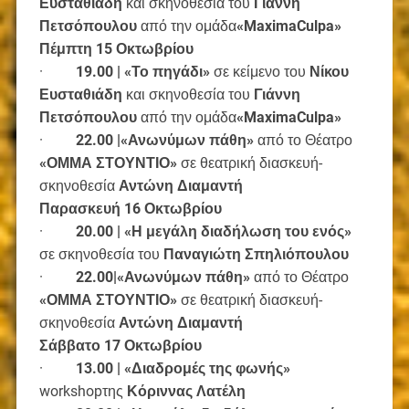
Ευσταθιάδη
και σκηνοθεσία του
Γιάννη
Πετσόπουλου
από την ομάδα
«
MaximaCulpa
»
Πέμπτη 15 Οκτωβρίου
·
19.00 | «Το πηγάδι»
σε κείμενο του
Νίκου
Ευσταθιάδη
και σκηνοθεσία του
Γιάννη
Πετσόπουλου
από την ομάδα
«
MaximaCulpa
»
·
22.00 |«Ανωνύμων πάθη»
από το Θέατρο
«ΟΜΜΑ ΣΤΟΥΝΤΙΟ»
σε θεατρική διασκευή-
σκηνοθεσία
Αντώνη Διαμαντή
Παρασκευή 16 Οκτωβρίου
·
20.00 | «Η μεγάλη διαδήλωση του ενός»
σε σκηνοθεσία του
Παναγιώτη Σπηλιόπουλου
·
22.00|«Ανωνύμων πάθη»
από το Θέατρο
«ΟΜΜΑ ΣΤΟΥΝΤΙΟ»
σε θεατρική διασκευή-
σκηνοθεσία
Αντώνη Διαμαντή
Σάββατο 17 Οκτωβρίου
·
13.00 | «Διαδρομές της φωνής»
workshopτης
Κόριννας Λατέλη