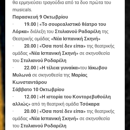
θα ερμηνεύσει τραγούδια από τα δυο πρώτα του
musicals.
Παρασκευή 9 Οκτωβρίου
·
19.00 | «Το σουρεαλιστικό θέατρο του
Λόρκα»
διάλεξη του
Στυλιανού Ραδαρέλη
της
Θεατρικής ομάδας
«Νέα Ισπανική Σκηνή»
·
20.00 | «Όσα ποτέ δεν είπα»
της θεατρικής
ομάδας
«Νέα Ισπανική Σκηνή»
σε σκηνοθεσία
του
Στυλιανού Ροδαρέλη
·
22.00 | «Η τέλεια γυναίκα»
του
Ιάκωβου
Μυλωνά
σε σκηνοθεσία της
Μαρίας
Κωνσταντάρου
Σάββατο 10 Οκτωβρίου
·
12.00 | «Η ιστορία του Κοντορεβυθούλη
αλλιώς»
από τη θεατρική ομάδα
Τσόκαρα
·
20.00 | «Όσα ποτέ δεν είπα»
της θεατρικής
ομάδας
«Νέα Ισπανική Σκηνή»
σε σκηνοθεσία
του
Στυλιανού Ροδαρέλη