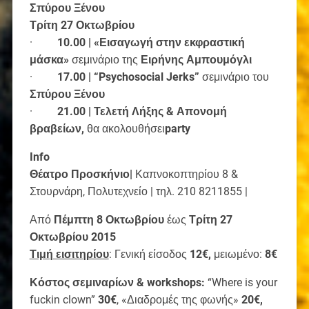
Σπύρου Ξένου
Τρίτη 27 Οκτωβρίου
·
10.00 | «Εισαγωγή στην εκφραστική
μάσκα»
σεμινάριο της
Ειρήνης Αμπουμόγλι
·
17.00 | “Psychosocial
Jerks
”
σεμινάριο του
Σπύρου Ξένου
·
21.00 | Τελετή Λήξης & Απονομή
βραβείων,
θα ακολουθήσει
party
Info
Θέατρο Προσκήνιο|
Καπνοκοπτηρίου 8 &
Στουρνάρη, Πολυτεχνείο | τηλ. 210 8211855 |
Από
Πέμπτη 8 Οκτωβρίου
έως
Τρίτη 27
Οκτωβρίου 2015
Τιμή εισιτηρίου
: Γενική είσοδος
12€,
μειωμένο:
8€
Κόστος σεμιναρίων &
workshops
:
“Where is your
fuckin clown”
30€
, «Διαδρομές της φωνής»
20€,