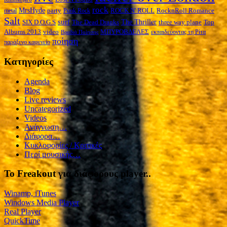
rock
MrsHyde
party
ROCK N' ROLL
RocknRoll Romance
metal
Punk Rock
Salt
surf
The Thriller
three way plane
SIX D.O.G.S
The Dead Dranks
Top
ΜΠΥΡΟΒΔΕΛΕΣ
Albums 2013
video
εκπαιδεύοντας τη Ρίτα
Βραδιά Ποίησης
ποίηση
παράξενο καφενείο
Kατηγορίες
Agenda
Blog
Live reviews
Uncategorized
Videos
Ανάγνωση…
Διάφορα…
Κυκλοφορίες / Kριτικές
Περί μουσικής…
To Freakout για διάφορους player..
Winamp, iTunes
Windows Media Player
Real Player
QuickTime