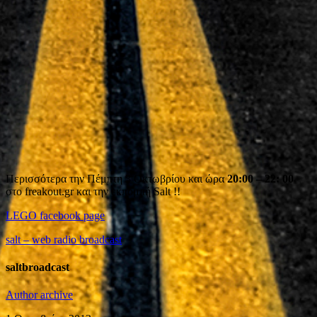
Περισσότερα την Πέμπτη 3 Οκτωβρίου και ώρα
20:00 – 22: 00
στο freakout.gr και την εκπομπή Salt !!
LEGO facebook page
salt – web radio broadcast
saltbroadcast
Author archive