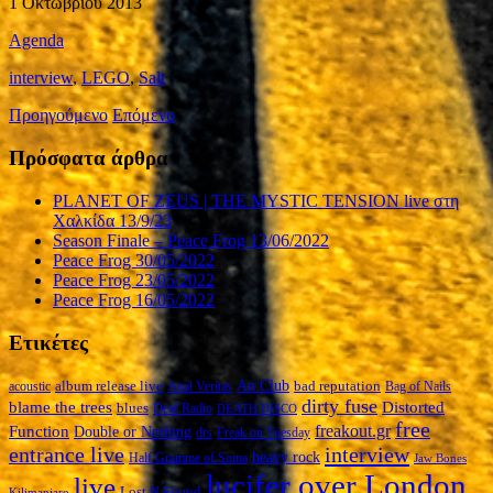
1 Οκτωβρίου 2013
Agenda
interview
,
LEGO
,
Salt
Προηγούμενο
Επόμενο
Πρόσφατα άρθρα
PLANET OF ZEUS | THE MYSTIC TENSION live στη
Χαλκίδα 13/9/23
Season Finale – Peace Frog 13/06/2022
Peace Frog 30/05/2022
Peace Frog 23/05/2022
Peace Frog 16/05/2022
Ετικέτες
An Club
album release live
bad reputation
acoustic
Anal Veritas
Bag of Nails
dirty fuse
blame the trees
Distorted
blues
Deaf Radio
DEATH DISCO
free
Function
freakout.gr
Double or Nothing
drs
Freak on Tuesday
interview
entrance live
heavy rock
Half Gramme of Soma
Jaw Bones
lucifer over London
live
Lost N Found
Kilimanjaro