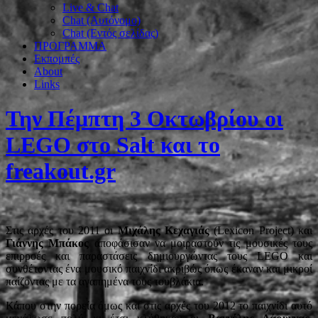
Live & Chat
Chat (Αυτόνομο)
Chat (Εντός σελίδας)
ΠΡΟΓΡΑΜΜΑ
Εκπομπές
About
Links
Την Πέμπτη 3 Οκτωβρίου οι
LEGO στο Salt και το
freakout.gr
Στις αρχές του 2011 οι
Μιχάλης Κεχαγιάς
(Lexicon Project) και
Γιάννης Μπάκος
αποφάσισαν να μοιραστούν τις μουσικές τους
επιρροές και παραστάσεις δημιουργώντας τους LEGO και
συνθέτοντας ένα μουσικό παιχνίδι ακριβώς όπως έκαναν και μικροί
παίζοντας με τα αγαπημένα τους τουβλάκια.
Κάπου στην πορεία όμως και στις αρχές του 2012 το παιχνίδι αυτό