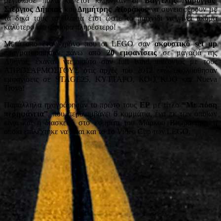
μεγάλωσε πολύ κι έτσι κλήθηκαν οι
Βαγγέλης Λάρυγγας
,
Στέργιος Δήμπας
και
Δημήτρης Αζοράκος
να συνεισφέρουν με
τα δικά τους τουβλάκια έτσι ώστε το παιχνίδι να γίνει ακόμα
καλύτερο και σίγουρα πληρέστερο!
Μετά από έναν χρόνο που οι LEGO σαν
ακουστικό set up
πραγματοποίησαν πάνω από
20 εμφανίσεις
σε μαγαζιά της
Αθήνας, έκαναν ντεμπούτο σαν full band παίζοντας με τους
ΑΠΡΟΣΑΡΜΟΣΤΟΥΣ στις αρχές του 2012 ενώ ακολούθησαν
εμφανίσεις σε STAGE25, ΚΥΤΤΑΡΟ, ΚΟΟ ΚΟΟ και Nueva
Trova!
Παράλληλα ηχογράφησαν το πρώτο τους
ΕΡ
με τίτλο
“Με πόση
περηφάνεια”
, που περιλαμβάνει 6 κομμάτια, ένα εκ των οποίων
είναι και η διασκευή στο κομμάτι του Μάρκου Βαμβακάρη, η
οποία επιλέχτηκε να είναι και το 1ο Video Clip των LEGO.