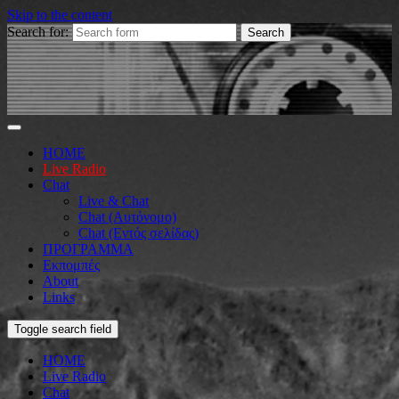
Skip to the content
Search for:
HOME
Live Radio
Chat
Live & Chat
Chat (Αυτόνομο)
Chat (Εντός σελίδας)
ΠΡΟΓΡΑΜΜΑ
Εκπομπές
About
Links
Toggle search field
HOME
Live Radio
Chat