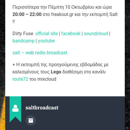
Περισσότερα την Πέμπτη 10 Οκτωβρίου και ώρα
20:00 – 22:00
στο freakout.gr και την εκπομπή Salt
!!
Dirty Fuse
official site
|
facebook
|
soundcloud
|
bandcamp
|
youtube
salt – web radio broadcast
+ Η εκπομπή της προηγούμενης εβδομάδας με
καλεσμένους τους
Lego
διαθέσιμη στο κανάλι
route72
του mixcloud
saltbroadcast