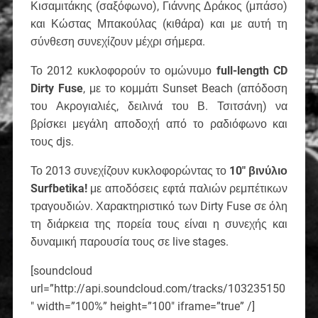
Κισαμιτάκης (σαξόφωνο), Γιάννης Δράκος (μπάσο)
και Κώστας Μπακούλας (κιθάρα) και με αυτή τη
σύνθεση συνεχίζουν μέχρι σήμερα.
Το 2012 κυκλοφορούν το ομώνυμο
full-length CD
Dirty Fuse
, με το κομμάτι Sunset Beach (απόδοση
του Ακρογιαλιές, δειλινά του Β. Τσιτσάνη) να
βρίσκει μεγάλη αποδοχή από το ραδιόφωνο και
τους djs.
Το 2013 συνεχίζουν κυκλοφορώντας το
10″ βινύλιο
Surfbetika!
με αποδόσεις εφτά παλιών ρεμπέτικων
τραγουδιών. Χαρακτηριστικό των Dirty Fuse σε όλη
τη διάρκεια της πορεία τους είναι η συνεχής και
δυναμική παρουσία τους σε live stages.
[soundcloud
url=”http://api.soundcloud.com/tracks/103235150
″ width=”100%” height=”100″ iframe=”true” /]