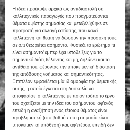
Η ιδέα προέκυψε αρχικά ως αντιδιαστολή σε
καλλιτεχνικές παραγωγές που πραγματεύονται
θέματα υψίστης σημασίας και μετεξελίχθηκε σε
προτροπή για αλλαγή εστίασης, που καλεί
καλλιτέχνη και θεατή να δώσουν την προσοχή τους
σε ό,τι θεωρείται ασήμαντο. Φυσικά, το ερώτημα ‘τι
είναι ασήμαντο’ εμπεριέχει υποδείξεις για το
σημαντικό διότι, θέλοντας και μη, δηλώνει και το
αντίθετό του, φέροντας την υποκειμενική διάσταση
της απόδοσης νοήματος και σημαντικότητας.
Επιπλέον εμφανίζεται μία ιδιομορφία της θεματικής
αυτής, η οποία έγκειται στη δυσκολία να
αποφασίσει ο καλλιτέχνης με ποιον τρόπο το έργο
του σχετίζεται με την ιδέα του ασήμαντου, αφ’ενός
επειδή η αναζήτηση ενός τέτοιου θέματος είναι
προβληματική (στο βαθμό που η σημασία είναι
υποκειμενική υπόθεση) και, αφ’ετέρου, επειδή δεν