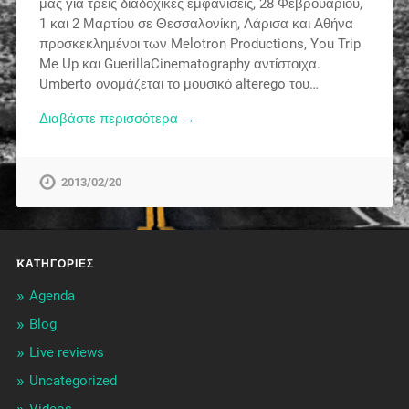
μας για τρεις διαδοχικές εμφανίσεις, 28 Φεβρουαρίου,
1 και 2 Μαρτίου σε Θεσσαλονίκη, Λάρισα και Αθήνα
προσκεκλημένοι των Melotron Productions, You Trip
Me Up και GuerillaCinematography αντίστοιχα.
Umberto ονομάζεται το μουσικό alterego του…
Διαβάστε περισσότερα →
2013/02/20
KΑΤΗΓΟΡΊΕΣ
Agenda
Blog
Live reviews
Uncategorized