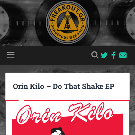
Orin Kilo – Do That Shake EP