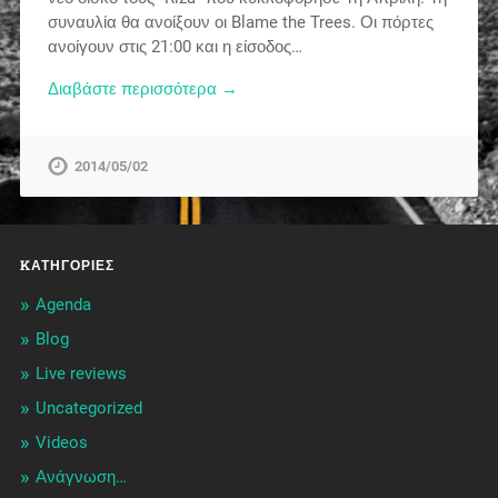
συναυλία θα ανοίξουν οι Blame the Trees. Οι πόρτες
ανοίγουν στις 21:00 και η είσοδος…
Διαβάστε περισσότερα →
2014/05/02
KΑΤΗΓΟΡΊΕΣ
Agenda
Blog
Live reviews
Uncategorized
Videos
Ανάγνωση…