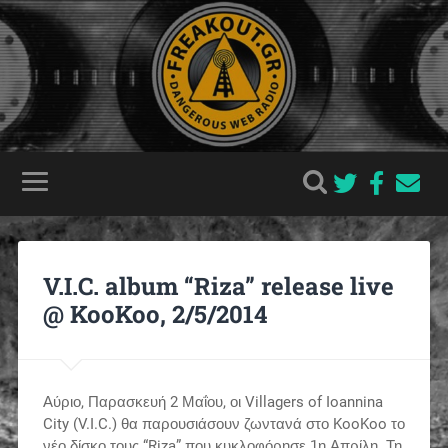
V.I.C. album “Riza” release live
@ KooKoo, 2/5/2014
Αύριο, Παρασκευή 2 Μαΐου, οι Villagers of Ioannina
City (V.I.C.) θα παρουσιάσουν ζωντανά στο KooKoo το
νέο δίσκο τους “Riza” που κυκλοφόρησε 1η Απρίλη. Τη