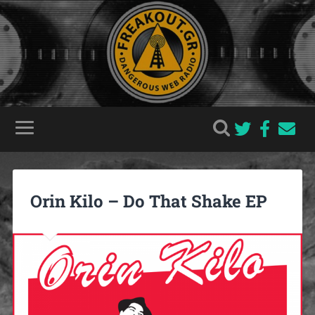
Orin Kilo – Do That Shake EP