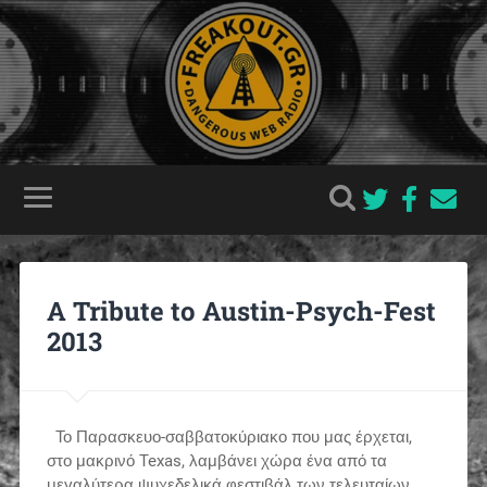
A Tribute to Austin-Psych-Fest
2013
Το Παρασκευο-σαββατοκύριακο που μας έρχεται,
στο μακρινό Texas, λαμβάνει χώρα ένα από τα
μεγαλύτερα ψυχεδελικά φεστιβάλ των τελευταίων