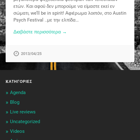
ετών. Και αφού δεν μπορούμε να είμαστε εκεί εν
σώματι, we’ll be in spirit! Αφιέρωμα λοιπόν, στο Austin
Psych Festival ..με την ελπίδα…
Διαβάστε περισσότερα →
2013/04/25
KΑΤΗΓΟΡΊΕΣ
Agenda
Blog
Live reviews
Uncategorized
Videos