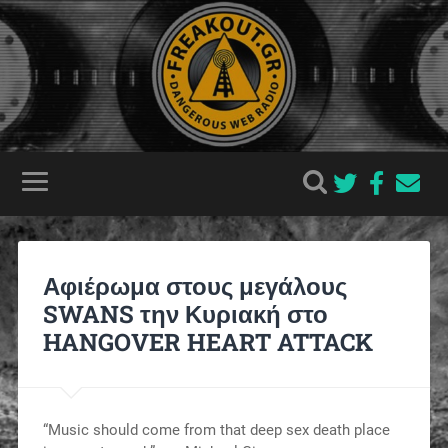
Αφιέρωμα στους μεγάλους
SWANS την Κυριακή στο
HANGOVER HEART ATTACK
“Music should come from that deep sex death place