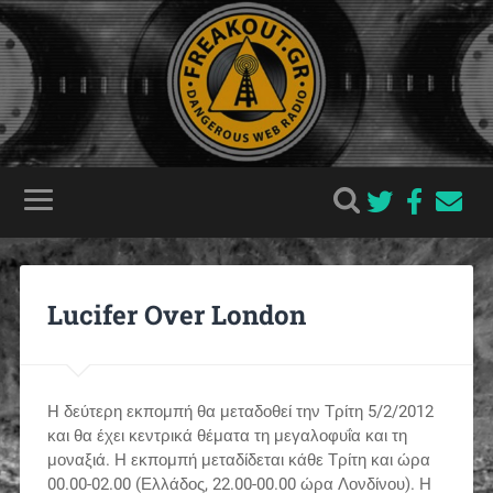
Lucifer Over London
H δεύτερη εκπομπή θα μεταδοθεί την Τρίτη 5/2/2012
και θα έχει κεντρικά θέματα τη μεγαλοφυΐα και τη
μοναξιά. Η εκπομπή μεταδίδεται κάθε Τρίτη και ώρα
00.00-02.00 (Ελλάδος, 22.00-00.00 ώρα Λονδίνου). Η