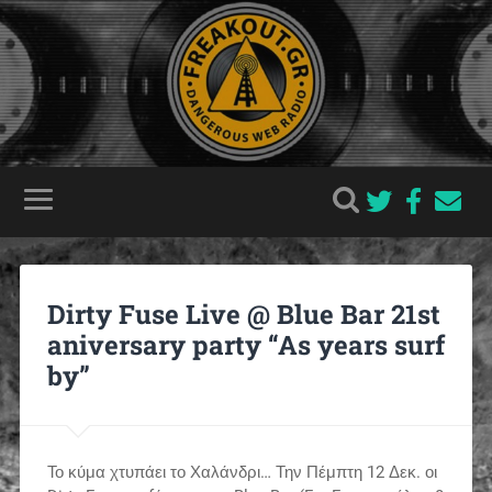
Dirty Fuse Live @ Blue Bar 21st
aniversary party “As years surf
by”
Το κύμα χτυπάει το Χαλάνδρι… Την Πέμπτη 12 Δεκ. οι