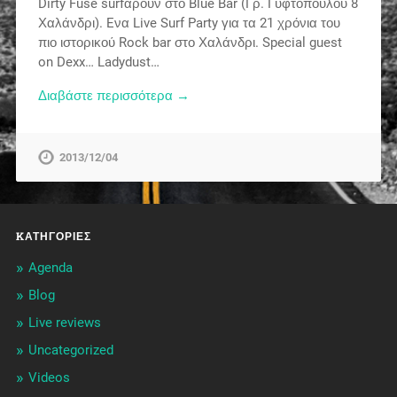
Dirty Fuse surfάρουν στο Blue Bar (Γρ. Γυφτοπούλου 8
Χαλάνδρι). Eνα Live Surf Party για τα 21 χρόνια του
πιο ιστορικού Rock bar στο Χαλάνδρι. Special guest
on Dexx… Ladydust…
Διαβάστε περισσότερα →
2013/12/04
KΑΤΗΓΟΡΊΕΣ
Agenda
Blog
Live reviews
Uncategorized
Videos