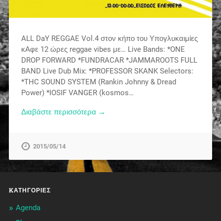
ALL DaY REGGAE Vol.4 στον κήπο του Υπογλυκαιμίες
κΑφε 12 ώρες reggae vibes με… Live Bands: *ONE
DROP FORWARD *FUNDRACAR *JAMMAROOTS FULL
BAND Live Dub Mix: *PROFESSOR SKANK Selectors:
*THC SOUND SYSTEM (Rankin Johnny & Dread
Power) *IOSIF VANGER (kosmos…
Διαβάστε περισσότερα →
2015/05/14
KΑΤΗΓΟΡΊΕΣ
Agenda