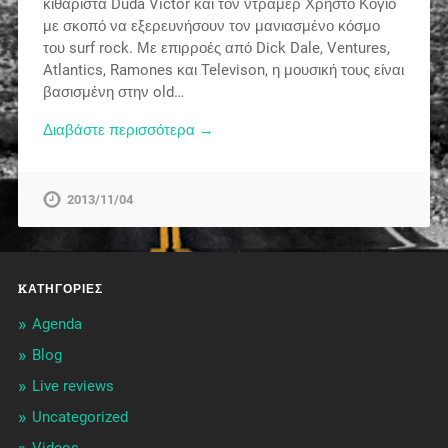
κιθαρίστα Duda Victor και τον ντράμερ Χρήστο Κόγιο
με σκοπό να εξερευνήσουν τον μανιασμένο κόσμο
του surf rock. Με επιρροές από Dick Dale, Ventures,
Atlantics, Ramones και Televison, η μουσική τους είναι
βασισμένη στην old…
Διαβάστε περισσότερα →
2013/11/04
KΑΤΗΓΟΡΊΕΣ
Agenda
Blog
Live reviews
Uncategorized