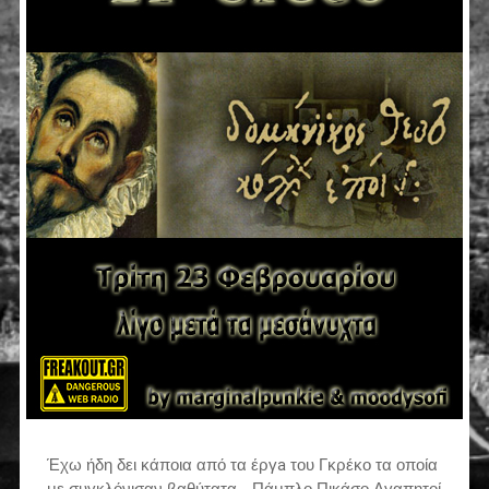
Έχω ήδη δει κάποια από τα έργa του Γκρέκο τα οποία
με συγκλόνισαν βαθύτατα… Πάμπλο Πικάσο Αγαπητοί