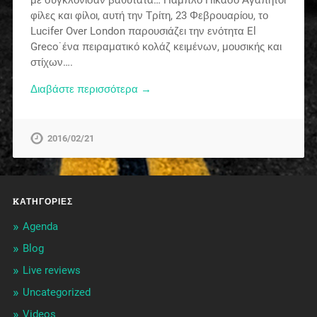
φίλες και φίλοι, αυτή την Τρίτη, 23 Φεβρουαρίου, το
Lucifer Over London παρουσιάζει την ενότητα El
Greco˙ένα πειραματικό κολάζ κειμένων, μουσικής και
στίχων….
Διαβάστε περισσότερα →
2016/02/21
KΑΤΗΓΟΡΊΕΣ
Agenda
Blog
Live reviews
Uncategorized
Videos