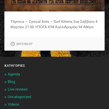
Thymics – Cynical Ants – Surf Kittens live Σάββατο 4
Μαρτίου 21:00 ΥΠΟΓΑ Κ94 Καλλιδρομίου 94 Αθήνα
2017/02/27
KΑΤΗΓΟΡΊΕΣ
Agenda
Blog
Live reviews
Uncategorized
Videos