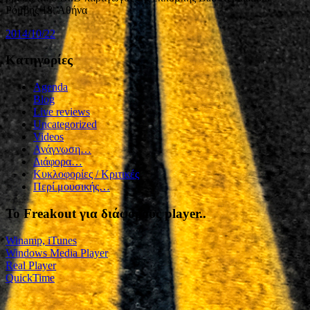
Ρόμβης 18, Αθήνα
2014/10/22
Kατηγορίες
Agenda
Blog
Live reviews
Uncategorized
Videos
Ανάγνωση…
Διάφορα…
Κυκλοφορίες / Kριτικές
Περί μουσικής…
To Freakout για διάφορους player..
Winamp, iTunes
Windows Media Player
Real Player
QuickTime