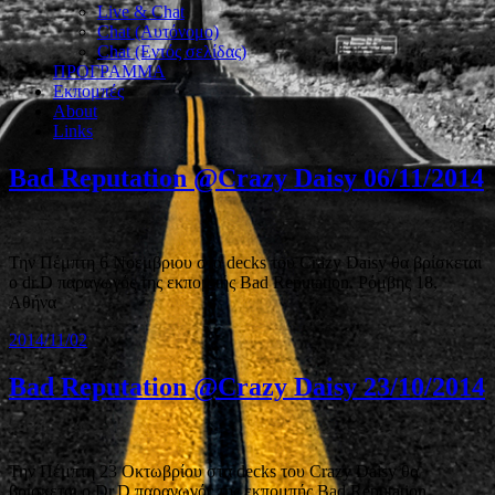
Live & Chat
Chat (Αυτόνομο)
Chat (Εντός σελίδας)
ΠΡΟΓΡΑΜΜΑ
Εκπομπές
About
Links
Bad Reputation @Crazy Daisy 06/11/2014
Την Πέμπτη 6 Νοεμβριου στα decks του Crazy Daisy θα βρίσκεται
ο dr.D παραγωγός της εκπομπής Bad Reputation. Ρόμβης 18,
Αθήνα
2014/11/02
Bad Reputation @Crazy Daisy 23/10/2014
Την Πέμπτη 23 Οκτωβρίου στα decks του Crazy Daisy θα
βρίσκεται ο Dr.D παραγωγός της εκπομπής Bad Reputation.