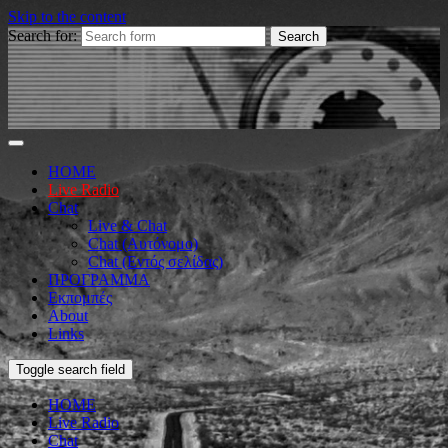
Skip to the content
Search for:
HOME
Live Radio
Chat
Live & Chat
Chat (Αυτόνομο)
Chat (Εντός σελίδας)
ΠΡΟΓΡΑΜΜΑ
Εκπομπές
About
Links
Toggle search field
HOME
Live Radio
Chat