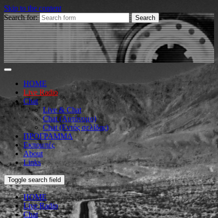
Skip to the content
Search for:
HOME
Live Radio
Chat
Live & Chat
Chat (Αυτόνομο)
Chat (Εντός σελίδας)
ΠΡΟΓΡΑΜΜΑ
Εκπομπές
About
Links
Toggle search field
HOME
Live Radio
Chat