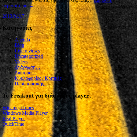
και τα υπόλοιπα γνωστά της Κυριακής.. Σας…
Διαβάστε
περισσότερα →
2013/01/17
Kατηγορίες
Agenda
Blog
Live reviews
Uncategorized
Videos
Ανάγνωση…
Διάφορα…
Κυκλοφορίες / Kριτικές
Περί μουσικής…
To Freakout για διάφορους player..
Winamp, iTunes
Windows Media Player
Real Player
QuickTime