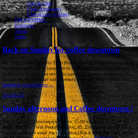
Live & Chat
Chat (Αυτόνομο)
Chat (Εντός σελίδας)
ΠΡΟΓΡΑΜΜΑ
Εκπομπές
About
Links
Back on Sunday for coffee downtown
To “Salt” επιστρέφει στο Twin Peaks (Βουλής 45 Σύνταγμα), γιατί
περάσαμε καλά και θέλουμε να το επαναλάβουμε! Φαίνεται πως
βρίσκουμε το χώρο για αυτές τις ωραίες Κυριακές, με βόλτα στο
κέντρο της πόλης, καφέ και μουσικές στο ύφος όλων αυτών. Σας…
Διαβάστε περισσότερα →
2013/01/25
Sunday afternoon and Coffee downtown !
Την Κυριακή 20 Ιανουαρίου από τις 15:00 και μετά, το “Salt” θα
βρίσκεται στο “Twin Peaks” (Βουλής 45, Σύνταγμα), με μουσικές
για τον καλύτερο καφέ της εβδομάδας! Και ο καφές θα γίνει μπύρα