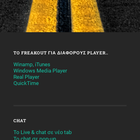
TO FREAKOUT ΓΙΑ ΔΙΆΦΟΡΟΥΣ PLAYER..
Winamp, iTunes
Windows Media Player
Real Player
QuickTime
CHAT
To Live & chat σε νέο tab
To chat σε pop-up