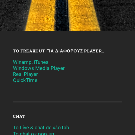
TO FREAKOUT ΓΙΑ ΔΙΆΦΟΡΟΥΣ PLAYER..
Winamp, iTunes
Windows Media Player
Real Player
QuickTime
CHAT
To Live & chat σε νέο tab
To chat σε pop-up