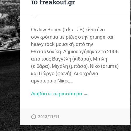
το freakout.gr
Οι Jaw Bones (a.k.a. JB) είναι ένα
συγκρότημα με ρίζες στην grunge και
heavy rock μουσική, από την
Θεσσαλονίκη. Δημιουργήθηκαν το 2006
από τους Βαγγέλη (κιθάρα), Μπίλη
(κιθάρα), Μιχάλη (μπάσο), Νίκο (drums)
και Γιώργο (φωνή). Δυο χρόνια
αργότερα ο Νίκος…
Διαβάστε περισσότερα →
2013/11/11