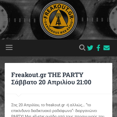
Freakout.gr THE PARTY
Σάββατο 20 Απριλίου 21:00
Στις 20 Απριλίου, το freakout.gr -ή αλλιώς… “το
επικίνδυνο διαδικτυακό ραδιόφωνο”- διοργανώνει
PARTY! Μια all-star ομάδα από τους παραγωγούς του