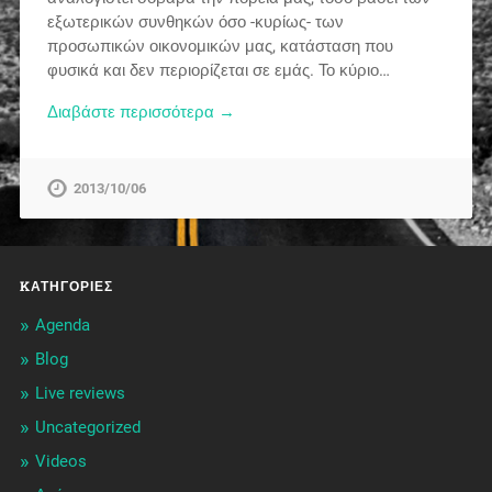
εξωτερικών συνθηκών όσο -κυρίως- των
προσωπικών οικονομικών μας, κατάσταση που
φυσικά και δεν περιορίζεται σε εμάς. Το κύριο…
Διαβάστε περισσότερα →
2013/10/06
KΑΤΗΓΟΡΊΕΣ
Agenda
Blog
Live reviews
Uncategorized
Videos