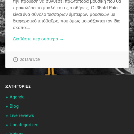
την πρόθεση να συνθέσει πρωτοπόρα μουσική που θα
προκαλέσει το μυαλό και τις αισθήσεις. Οι 3Fold Pain
είναι ένα σύνολο τεσσάρων έμπειρων μουσικών με
διαφορετικό υπόβαθρο, που όμως μοιράζονται τον ίδιο
σκοπό:…
Διαβάστε περισσότερα →
2013/01/29
KΑΤΗΓΟΡΊΕΣ
Agenda
Blog
Live reviews
Uncategorized