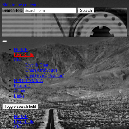
Skip to the content
Search for:
HOME
Live Radio
Chat
Live & Chat
Chat (Αυτόνομο)
Chat (Εντός σελίδας)
ΠΡΟΓΡΑΜΜΑ
Εκπομπές
About
Links
Toggle search field
HOME
Live Radio
Chat