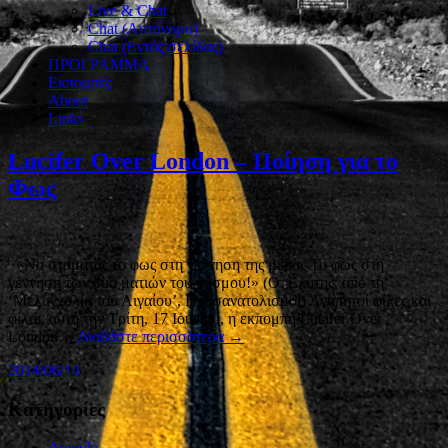
Live & Chat
Chat (Αυτόνομο)
Chat (Εντός σελίδας)
ΠΡΟΓΡΑΜΜΑ
Εκπομπές
About
Links
Lucifer Over London – Ποίηση για το
Φως
«Να σταματάς το φως στη γέννηση της μέρας Το φως στη
γέννηση των δυο ματιών του κόσμου!» (Ο. Ελύτης, από τη
‘Μελαγχολία του Αιγαίου’, Προσανατολισμοί) Αγαπητοί φίλες και
φίλοι, αυτή την Τρίτη, 17 Ιουνίου, η εκπομπή Lucifer Οver
London…
Διαβάστε περισσότερα →
2014/06/14
Kατηγορίες
Agenda