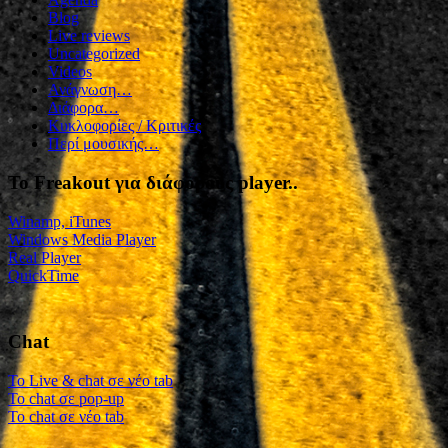
Blog
Live reviews
Uncategorized
Videos
Ανάγνωση…
Διάφορα…
Κυκλοφορίες / Kριτικές
Περί μουσικής…
To Freakout για διάφορους player..
Winamp, iTunes
Windows Media Player
Real Player
QuickTime
Chat
To Live & chat σε νέο tab
To chat σε pop-up
To chat σε νέο tab