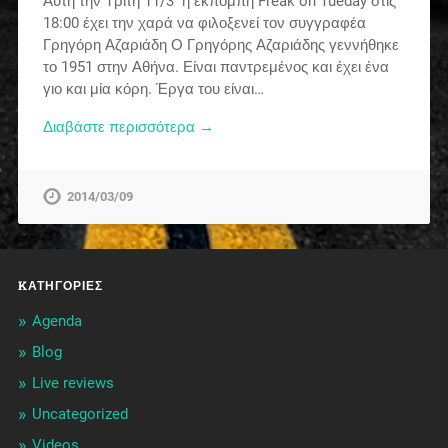
Αυτή την Τρίτη 11/3 η εκπομπή Freak on Tueday στις
18:00 έχει την χαρά να φιλοξενεί τον συγγραφέα
Γρηγόρη Αζαριάδη Ο Γρηγόρης Αζαριάδης γεννήθηκε
το 1951 στην Αθήνα. Είναι παντρεμένος και έχει ένα
γιο και μία κόρη. Έργα του είναι…
Διαβάστε περισσότερα →
2014/03/09
KΑΤΗΓΟΡΊΕΣ
Agenda
Blog
Live reviews
Uncategorized
Videos