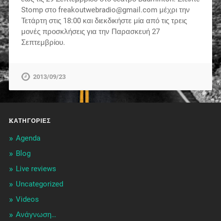
Stomp στο freakoutwebradio@gmail.com μέχρι την
Τετάρτη στις 18:00 και διεκδικήστε μία από τις τρεις
μονές προσκλήσεις για την Παρασκευή 27
Σεπτεμβρίου.
2013/09/23
KΑΤΗΓΟΡΊΕΣ
Agenda
Blog
Live reviews
Uncategorized
Videos
Ανάγνωση…