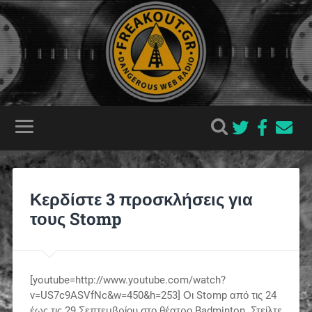
Κερδίστε 3 προσκλήσεις για
τους Stomp
[youtube=http://www.youtube.com/watch?
v=US7c9ASVfNc&w=450&h=253] Οι Stomp από τις 24
έως τις 29 Σεπτεμβρίου στο θέατρο Badminton. Στείλτε