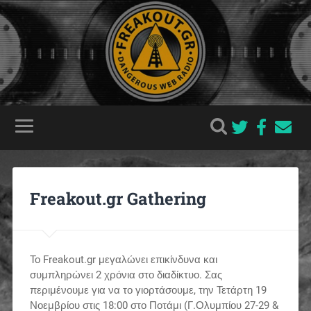
Freakout.gr Gathering
Το Freakout.gr μεγαλώνει επικίνδυνα και
συμπληρώνει 2 χρόνια στο διαδίκτυο. Σας
περιμένουμε για να το γιορτάσουμε, την Τετάρτη 19
Νοεμβρίου στις 18:00 στο Ποτάμι (Γ.Ολυμπίου 27-29 &