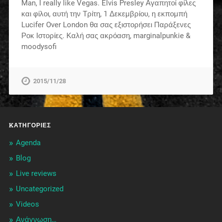
Man, I really like Vegas. Elvis Presley Αγαπητοί φίλες
και φίλοι, αυτή την Τρίτη, 1 Δεκεμβρίου, η εκπομπή
Lucifer Over London θα σας εξιστορήσει Παράξενες
Ροκ Ιστορίες. Καλή σας ακρόαση, marginalpunkie &
moodysofi
2015/11/28
KΑΤΗΓΟΡΊΕΣ
Agenda
Blog
Live reviews
Uncategorized
Videos
Ανάγνωση…