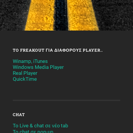
TO FREAKOUT ΓΙΑ ΔΙΆΦΟΡΟΥΣ PLAYER..
Winamp, iTunes
Windows Media Player
Real Player
QuickTime
CHAT
To Live & chat σε νέο tab
To chat σε pop-up