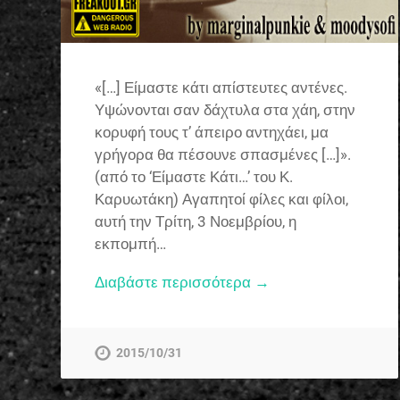
«[…] Είμαστε κάτι απίστευτες αντένες.
Υψώνονται σαν δάχτυλα στα χάη, στην
κορυφή τους τ’ άπειρο αντηχάει, μα
γρήγορα θα πέσουνε σπασμένες […]».
(από το ‘Είμαστε Κάτι…’ του Κ.
Καρυωτάκη) Αγαπητοί φίλες και φίλοι,
αυτή την Τρίτη, 3 Νοεμβρίου, η
εκπομπή…
Διαβάστε περισσότερα →
2015/10/31