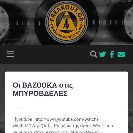
Οι BAZOOKA στις
ΜΠΥΡΟΒΔΕΛΕΣ
[youtube=http://www.youtube.com/watch?
v=hRhMCWqJQAU] Εν μέσω της Greek Week που
διανύουμε στο Freakout.gr οι Μπυροβδέλες