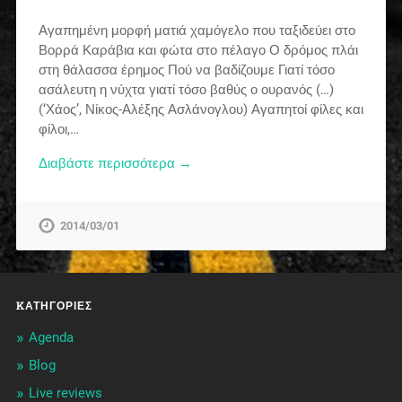
Αγαπημένη μορφή ματιά χαμόγελο που ταξιδεύει στο
Βορρά Καράβια και φώτα στο πέλαγο Ο δρόμος πλάι
στη θάλασσα έρημος Πού να βαδίζουμε Γιατί τόσο
ασάλευτη η νύχτα γιατί τόσο βαθύς ο ουρανός (…)
(‘Χάος’, Νίκος-Αλέξης Ασλάνογλου) Αγαπητοί φίλες και
φίλοι,…
Διαβάστε περισσότερα →
2014/03/01
KΑΤΗΓΟΡΊΕΣ
Agenda
Blog
Live reviews