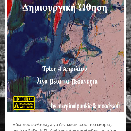
Εδώ που έφθασες, λίγο δεν είναι· τόσο που έκαμες,
μεγάλη δόξα. Κ.Π. Καβάφης Αγαπητοί φίλες και φίλοι,