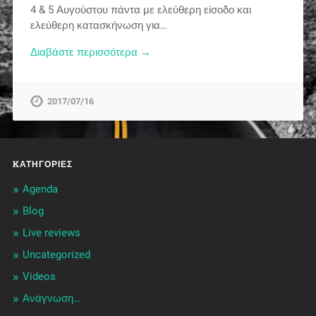
4 & 5 Αυγούστου πάντα με ελεύθερη είσοδο και
ελεύθερη κατασκήνωση για…
Διαβάστε περισσότερα →
2017/07/16
KΑΤΗΓΟΡΊΕΣ
Agenda
Blog
Live reviews
Uncategorized
Videos
Ανάγνωση…