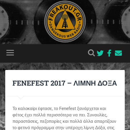
FENEFEST 2017 – ΛΙΜΝΗ ΔΟΞΑ
Το καλοκαίρι έφτασε, το Fenefest ξανάρχεται και
φέτος έχει πολλά περισσότερα να πει. Συναυλίες,
παραστάσεις, πεζοπορίες και πολλά άλλα απαρτίζουν
το φετινό πρόγραμμα στην υπέροχη λίμνη Δόξα, στις