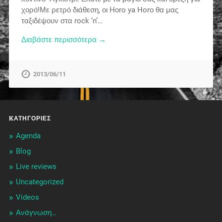
χορό!Με ρετρό διάθεση, οι Hοro ya Horο θα μας
ταξιδέψουν στα rock ‘n’…
Διαβάστε περισσότερα →
2013/06/11
KΑΤΗΓΟΡΊΕΣ
Agenda
Blog
Live reviews
Uncategorized
Videos
Ανάγνωση…