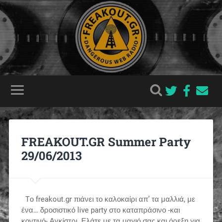
FREAKOUT.GR Summer Party
29/06/2013
Tο freakout.gr πιάνει το καλοκαίρι απ’ τα μαλλιά, με
ένα… δροσιστικό live party στο καταπράσινο -και
κοντινό- Αγκίστρι. Ελάτε με τα μαγιό σας και όρεξη για