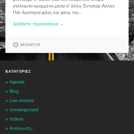
ατέλειωτο κρυμμένο μέσα σ’ άλλο; Έντγκαρ Άλλαν
Πόε Αγαπητοί φίλες και φίλοι, την…
Διαβάστε περισσότερα →
2013/07/19
KΑΤΗΓΟΡΊΕΣ
Agenda
Blog
Live reviews
Uncategorized
Videos
Ανάγνωση…