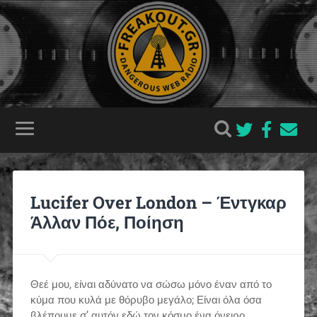
Lucifer Over London – Έντγκαρ
Άλλαν Πόε, Ποίηση
Θεέ μου, είναι αδύνατο να σώσω μόνο έναν από το
κύμα που κυλά με θόρυβο μεγάλο; Είναι όλα όσα
βλέπουμε σ’ αυτόν εδώ τον κόσμο ένα όνειρο