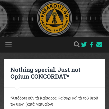
Nothing special: Just not
Opium CONCORDAT*
“Ἀπόδοτε οὖν τὰ Καίσαρος Καίσαρι καὶ τὰ τοῦ θεοῦ
τῷ θεῷ” (κατά Ματθαίον)