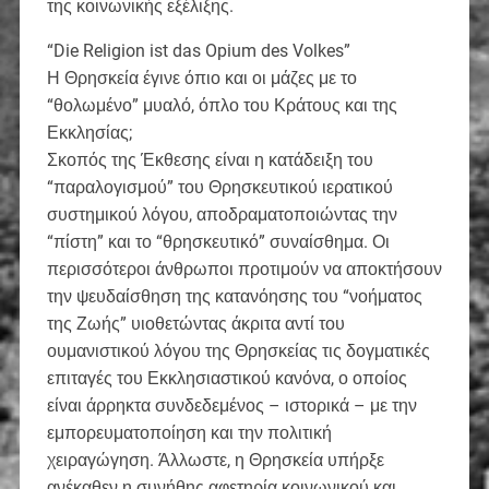
της κοινωνικής εξέλιξης.
“Die Religion ist das Opium des Volkes”
Η Θρησκεία έγινε όπιο και οι μάζες με το
“θολωμένο” μυαλό, όπλο του Κράτους και της
Εκκλησίας;
Σκοπός της Έκθεσης είναι η κατάδειξη του
“παραλογισμού” του Θρησκευτικού ιερατικού
συστημικού λόγου, αποδραματοποιώντας την
“πίστη” και το “θρησκευτικό” συναίσθημα. Οι
περισσότεροι άνθρωποι προτιμούν να αποκτήσουν
την ψευδαίσθηση της κατανόησης του “νοήματος
της Ζωής” υιοθετώντας άκριτα αντί του
ουμανιστικού λόγου της Θρησκείας τις δογματικές
επιταγές του Εκκλησιαστικού κανόνα, ο οποίος
είναι άρρηκτα συνδεδεμένος – ιστορικά – με την
εμπορευματοποίηση και την πολιτική
χειραγώγηση. Άλλωστε, η Θρησκεία υπήρξε
ανέκαθεν η συνήθης αφετηρία κοινωνικού και