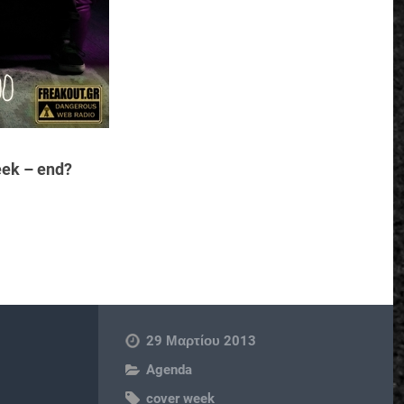
eek – end?
29 Μαρτίου 2013
Agenda
cover week