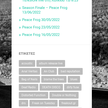
TENSION live στη Χαλκίδα 13/9/23
Season Finale – Peace Frog
13/06/2022
Peace Frog 30/05/2022
Peace Frog 23/05/2022
Peace Frog 16/05/2022
ΕΤΙΚΈΤΕΣ
acoustic
album release live
Anal Veritas
An Club
bad reputation
Bag of Nails
blame the trees
blues
Deaf Radio
DEATH DISCO
dirty fuse
Distorted Function
Double or Nothing
drs
Freak on Tuesday
freakout.gr