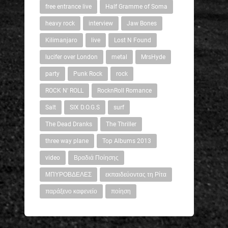
free entrance live
Half Gramme of Soma
heavy rock
interview
Jaw Bones
Kilimanjaro
live
Lost N Found
lucifer over London
metal
MrsHyde
party
Punk Rock
rock
ROCK N' ROLL
RocknRoll Romance
Salt
SIX D.O.G.S
surf
The Dead Dranks
The Thriller
three way plane
Top Albums 2013
video
Βραδιά Ποίησης
ΜΠΥΡΟΒΔΕΛΕΣ
εκπαιδεύοντας τη Ρίτα
παράξενο καφενείο
ποίηση