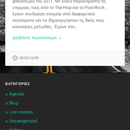
φθινόπωρο του 2011. Με κοινό παρονομαστή τις
επιρροές τους από το Trip-Hop και το Post-Rock ,
έχουν συνδυάσει στοιχεία από διαφορετικά
ακούσματα για να δημιουργήσουν τις δικές τους
καινούριες μελωδίες. Έχουν στο…
Διαβάστε περισσότερα →
2013/12/09
KΑΤΗΓΟΡΊΕΣ
Agenda
Blog
Live reviews
Uncategorized