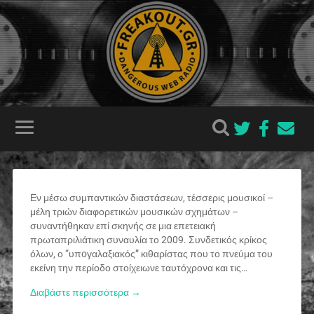
Εν μέσω συμπαντικών διαστάσεων, τέσσερις μουσικοί –
μέλη τριών διαφορετικών μουσικών σχημάτων –
συναντήθηκαν επί σκηνής σε μια επετειακή
πρωταπριλιάτικη συναυλία το 2009. Συνδετικός κρίκος
όλων, ο “υπoγαλαξιακός” κιθαρίστας που το πνεύμα του
εκείνη την περίοδο στοίχειωνε ταυτόχρονα και τις…
Διαβάστε περισσότερα →